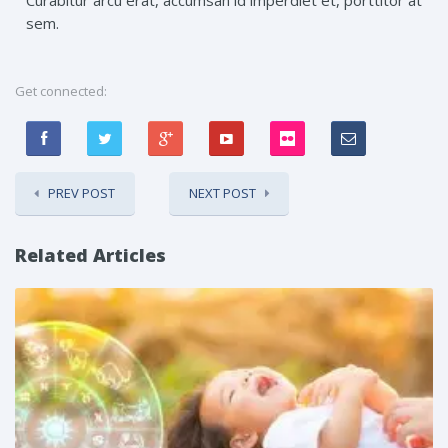
Curabitur arcu erat, accumsan id imperdiet et, porttitor at
sem.
Get connected:
PREV POST
NEXT POST
Related Articles